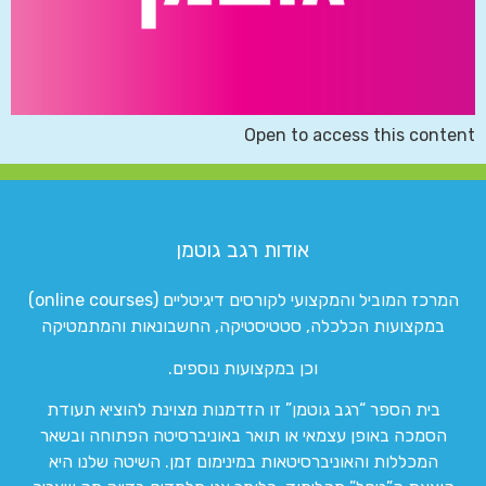
Open to access this content
אודות רגב גוטמן
המרכז המוביל והמקצועי לקורסים דיגיטליים (online courses)
במקצועות הכלכלה, סטטיסטיקה, החשבונאות והמתמטיקה
וכן במקצועות נוספים.
בית הספר “רגב גוטמן” זו הזדמנות מצוינת להוציא תעודת
הסמכה באופן עצמאי או תואר באוניברסיטה הפתוחה ובשאר
המכללות והאוניברסיטאות במינימום זמן. השיטה שלנו היא