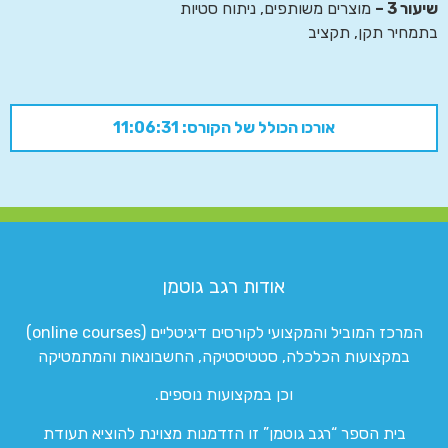
שיעור 3 –
מוצרים משותפים, ניתוח סטיות
בתמחיר תקן, תקציב
אורכו הכולל של הקורס: 11:06:31
אודות רגב גוטמן
המרכז המוביל והמקצועי לקורסים דיגיטליים (online courses)
במקצועות הכלכלה, סטטיסטיקה, החשבונאות והמתמטיקה
וכן במקצועות נוספים.
בית הספר “רגב גוטמן” זו הזדמנות מצוינת להוציא תעודת