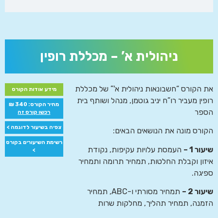
ניהולית א’ – מכללת רופין
את הקורס “חשבונאות ניהולית א'” של מכללת
מידע אודות הקורס
רופין מעביר רו”ח יניב גוטמן, מנהל ושותף בית
מחיר הקורס: 340 ₪
הספר
רכשו קורס זה
צפיה בשיעור לדוגמה >
הקורס מונה את הנושאים הבאים:
רשימת השיעורים בקורס
שיעור 1 –
העמסת עלויות עקיפות, נקודת
>
איזון וקבלת החלטות, תמחיר תרומה ותמחיר
ספיגה.
שיעור 2 –
תמחיר מסורתי ו-ABC, תמחיר
הזמנה, תמחיר תהליך, מחלקות שרות