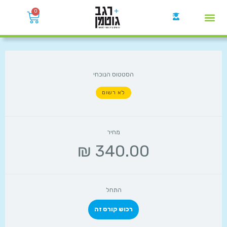
0
קבוצות הWhatsApp
הסטטוס הנוכחי
לא רשום
מחיר
התחל
רכוש קורס זה