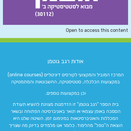
Open to access this content
אודות רגב גוטמן
המרכז המוביל והמקצועי לקורסים דיגיטליים (online courses)
במקצועות הכלכלה, סטטיסטיקה, החשבונאות והמתמטיקה
וכן במקצועות נוספים.
בית הספר “רגב גוטמן” זו הזדמנות מצוינת להוציא תעודת
הסמכה באופן עצמאי או תואר באוניברסיטה הפתוחה ובשאר
המכללות והאוניברסיטאות במינימום זמן. השיטה שלנו היא
הוצאת ה”טפל” מהלימוד. כלומר אנו מלמדים בדיוק מה שצריך