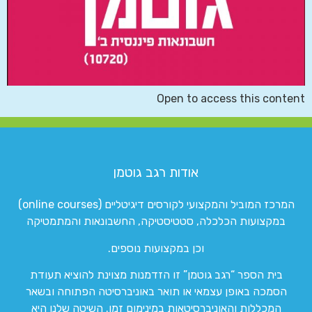
Open to access this content
אודות רגב גוטמן
המרכז המוביל והמקצועי לקורסים דיגיטליים (online courses)
במקצועות הכלכלה, סטטיסטיקה, החשבונאות והמתמטיקה
וכן במקצועות נוספים.
בית הספר “רגב גוטמן” זו הזדמנות מצוינת להוציא תעודת
הסמכה באופן עצמאי או תואר באוניברסיטה הפתוחה ובשאר
המכללות והאוניברסיטאות במינימום זמן. השיטה שלנו היא