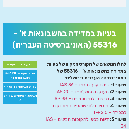
בעיות במדידה בחשבונאות א’ –
55316 (האוניברסיטה העברית)
להלן הנושאים של הקורס המקוון של בעיות
מידע אודות הקורס
במדידה בחשבונאות א’ – 55316 של
מחיר הקורס: 390 ₪
האוניברסיטה העברית בירושלים:
רכשו קורס זה
שיעור 1:
ירידת ערך נכסים – IAS 36
צפיה בשיעור לדוגמה >
שיעור 2:
מענקים ממשלתיים – IAS 20
רשימת השיעורים בקורס
שיעור 3:
נכסים בלתי מוחשיים – IAS 38
>
שיעור 4:
נכסים בלתי שוטפים המוחזקים
למכירה – IFRS 5
שיעור 5:
דיווח כספי לתקופות הביניים – IAS
34