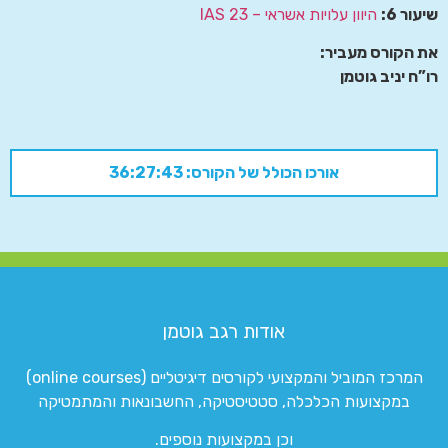
שיעור 6:
היוון עלויות אשראי – IAS 23
את הקורס מעביר:
רו”ח יניב גוטמן
אורכו הכולל של הקורס: 36:27:43
אודות רגב גוטמן
המרכז המוביל והמקצועי לקורסים דיגיטליים (online courses)
במקצועות הכלכלה, סטטיסטיקה, החשבונאות והמתמטיקה
וכן במקצועות נוספים.