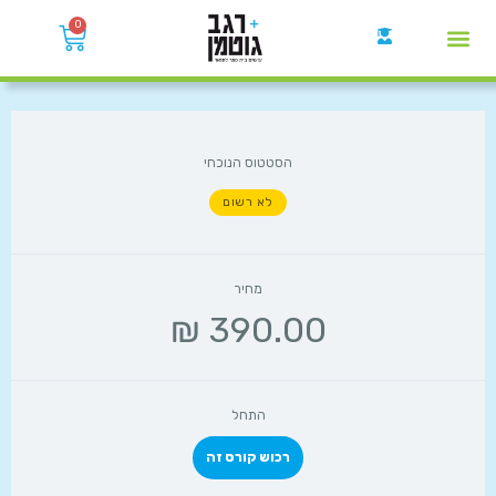
0
קבוצות הWhatsApp
הסטטוס הנוכחי
לא רשום
מחיר
התחל
רכוש קורס זה