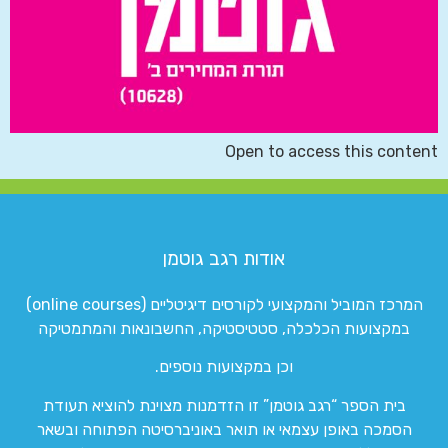
Open to access this content
אודות רגב גוטמן
המרכז המוביל והמקצועי לקורסים דיגיטליים (online courses)
במקצועות הכלכלה, סטטיסטיקה, החשבונאות והמתמטיקה
וכן במקצועות נוספים.
בית הספר “רגב גוטמן” זו הזדמנות מצוינת להוציא תעודת
הסמכה באופן עצמאי או תואר באוניברסיטה הפתוחה ובשאר