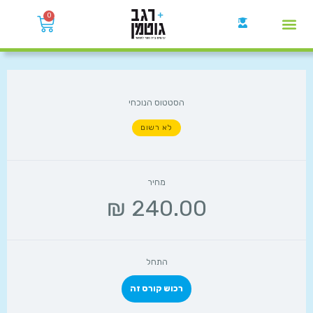
0
קבוצות הWhatsApp
הסטטוס הנוכחי
לא רשום
מחיר
התחל
רכוש קורס זה