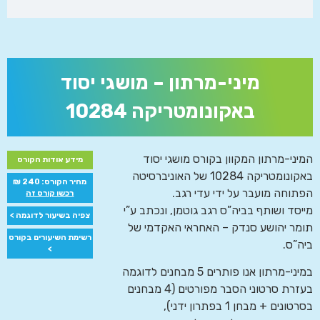
מיני-מרתון – מושגי יסוד
באקונומטריקה 10284
המיני-מרתון המקוון בקורס מושגי יסוד
מידע אודות הקורס
באקונומטריקה 10284 של האוניברסיטה
מחיר הקורס: 240 ₪
הפתוחה מועבר על ידי עדי רגב.
רכשו קורס זה
מייסד ושותף בביה”ס רגב גוטמן, ונכתב ע”י
צפיה בשיעור לדוגמה >
תומר יהושע סנדק – האחראי האקדמי של
רשימת השיעורים בקורס
ביה”ס.
>
במיני-מרתון אנו פותרים 5 מבחנים לדוגמה
בעזרת סרטוני הסבר מפורטים (4 מבחנים
בסרטונים + מבחן 1 בפתרון ידני),