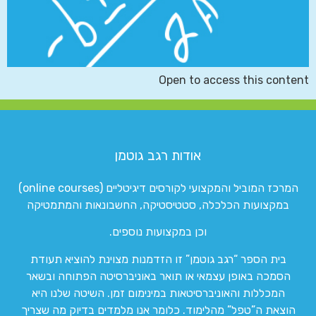
Open to access this content
אודות רגב גוטמן
המרכז המוביל והמקצועי לקורסים דיגיטליים (online courses)
במקצועות הכלכלה, סטטיסטיקה, החשבונאות והמתמטיקה
וכן במקצועות נוספים.
בית הספר “רגב גוטמן” זו הזדמנות מצוינת להוציא תעודת
הסמכה באופן עצמאי או תואר באוניברסיטה הפתוחה ובשאר
המכללות והאוניברסיטאות במינימום זמן. השיטה שלנו היא
הוצאת ה”טפל” מהלימוד. כלומר אנו מלמדים בדיוק מה שצריך