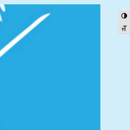
פעל/כבה ניגודיות גבוהה
תג גודל גופן