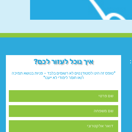
איך נוכל לעזור לכם?
*טופס זה הינו לסטודנטים לא רשומים בלבד – פניות בנושא תמיכה
ו/או חומר לימודי לא ייענו*