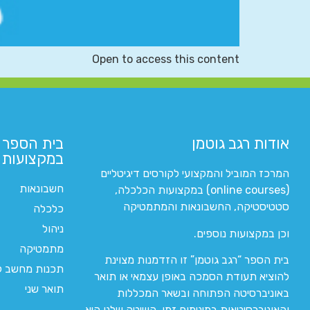
Open to access this content
אודות רגב גוטמן
בית הספר 
במקצועות ה
המרכז המוביל והמקצועי לקורסים דיגיטליים
חשבונאות
(online courses) במקצועות הכלכלה,
סטטיסטיקה, החשבונאות והמתמטיקה
כלכלה
ניהול
וכן במקצועות נוספים.
מתמטיקה
בית הספר “רגב גוטמן” זו הזדמנות מצוינת
תכנות מחשב לי
להוציא תעודת הסמכה באופן עצמאי או תואר
תואר שני
באוניברסיטה הפתוחה ובשאר המכללות
והאוניברסיטאות במינימום זמן. השיטה שלנו היא