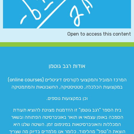
Open to access this content
אודות רגב גוטמן
המרכז המוביל והמקצועי לקורסים דיגיטליים (online courses)
במקצועות הכלכלה, סטטיסטיקה, החשבונאות והמתמטיקה
וכן במקצועות נוספים.
בית הספר “רגב גוטמן” זו הזדמנות מצוינת להוציא תעודת
הסמכה באופן עצמאי או תואר באוניברסיטה הפתוחה ובשאר
המכללות והאוניברסיטאות במינימום זמן. השיטה שלנו היא
הוצאת ה”טפל” מהלימוד. כלומר אנו מלמדים בדיוק מה שצריך