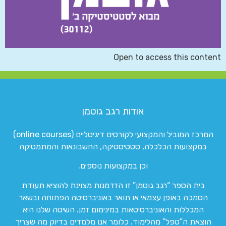
Open to access this content
אודות רגב גוטמן
המרכז המוביל והמקצועי לקורסים דיגיטליים (online courses)
במקצועות הכלכלה, סטטיסטיקה, החשבונאות והמתמטיקה
וכן במקצועות נוספים.
בית הספר “רגב גוטמן” זו הזדמנות מצוינת להוציא תעודת
הסמכה באופן עצמאי או תואר באוניברסיטה הפתוחה ובשאר
המכללות והאוניברסיטאות במינימום זמן. השיטה שלנו היא
הוצאת ה”טפל” מהלימוד. כלומר אנו מלמדים בדיוק מה שצריך