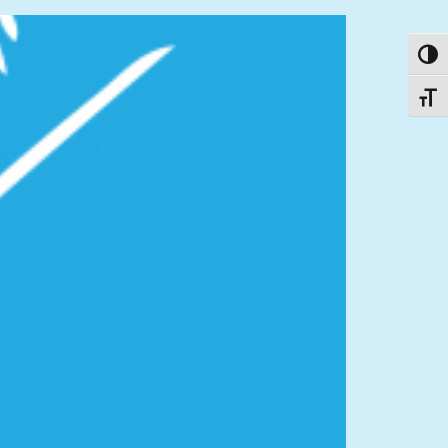
פעל/כבה ניגודיות גבוהה
תג גודל גופן