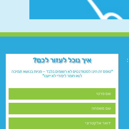
איך נוכל לעזור לכם?
*טופס זה הינו לסטודנטים לא רשומים בלבד – פניות בנושא תמיכה
ו/או חומר לימודי לא ייענו*