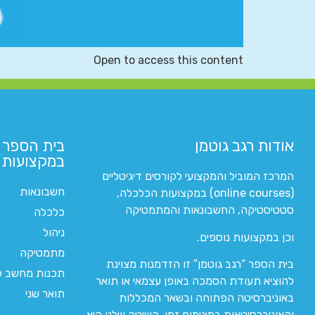
Open to access this content
אודות רגב גוטמן
בית הספר 
במקצועות ה
המרכז המוביל והמקצועי לקורסים דיגיטליים
חשבונאות
(online courses) במקצועות הכלכלה,
סטטיסטיקה, החשבונאות והמתמטיקה
כלכלה
ניהול
וכן במקצועות נוספים.
מתמטיקה
בית הספר “רגב גוטמן” זו הזדמנות מצוינת
תכנות מחשב לי
להוציא תעודת הסמכה באופן עצמאי או תואר
תואר שני
באוניברסיטה הפתוחה ובשאר המכללות
והאוניברסיטאות במינימום זמן. השיטה שלנו היא