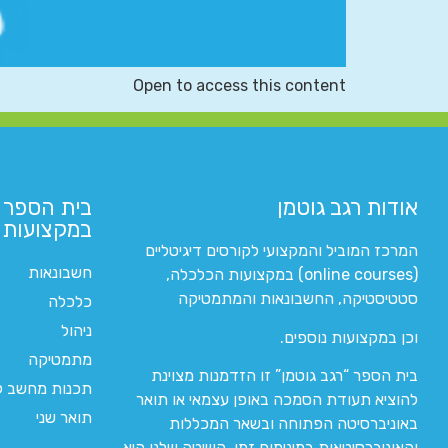
Open to access this content
אודות רגב גוטמן
בית הספר 
במקצועות ה
המרכז המוביל והמקצועי לקורסים דיגיטליים
חשבונאות
(online courses) במקצועות הכלכלה,
סטטיסטיקה, החשבונאות והמתמטיקה
כלכלה
ניהול
וכן במקצועות נוספים.
מתמטיקה
בית הספר “רגב גוטמן” זו הזדמנות מצוינת
תכנות מחשב לי
להוציא תעודת הסמכה באופן עצמאי או תואר
תואר שני
באוניברסיטה הפתוחה ובשאר המכללות
והאוניברסיטאות במינימום זמן. השיטה שלנו היא