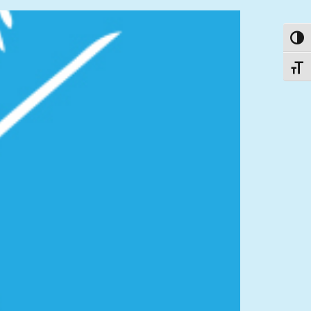
פעל/כבה ניגודיות גבוהה
תג גודל גופן