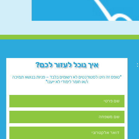
איך נוכל לעזור לכם?
*טופס זה הינו לסטודנטים לא רשומים בלבד – פניות בנושא תמיכה
ו/או חומר לימודי לא ייענו*