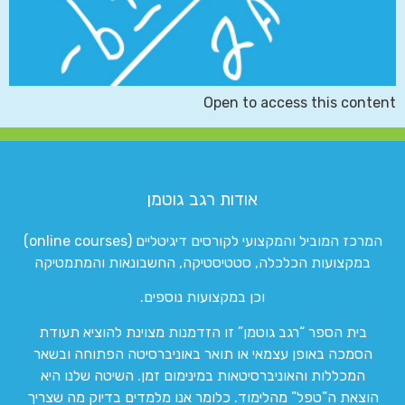
Open to access this content
אודות רגב גוטמן
המרכז המוביל והמקצועי לקורסים דיגיטליים (online courses)
במקצועות הכלכלה, סטטיסטיקה, החשבונאות והמתמטיקה
וכן במקצועות נוספים.
בית הספר “רגב גוטמן” זו הזדמנות מצוינת להוציא תעודת
הסמכה באופן עצמאי או תואר באוניברסיטה הפתוחה ובשאר
המכללות והאוניברסיטאות במינימום זמן. השיטה שלנו היא
הוצאת ה”טפל” מהלימוד. כלומר אנו מלמדים בדיוק מה שצריך