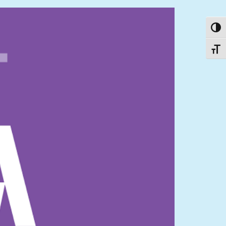
פעל/כבה ניגודיות גבוהה
תג גודל גופן