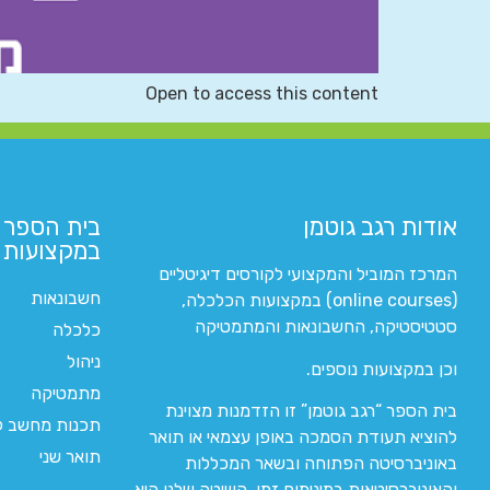
Open to access this content
אודות רגב גוטמן
בית הספר 
במקצועות ה
המרכז המוביל והמקצועי לקורסים דיגיטליים
חשבונאות
(online courses) במקצועות הכלכלה,
סטטיסטיקה, החשבונאות והמתמטיקה
כלכלה
ניהול
וכן במקצועות נוספים.
מתמטיקה
בית הספר “רגב גוטמן” זו הזדמנות מצוינת
תכנות מחשב לי
להוציא תעודת הסמכה באופן עצמאי או תואר
תואר שני
באוניברסיטה הפתוחה ובשאר המכללות
והאוניברסיטאות במינימום זמן. השיטה שלנו היא