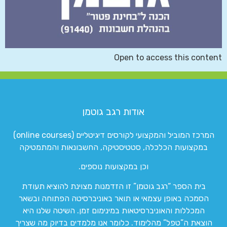
Open to access this content
אודות רגב גוטמן
המרכז המוביל והמקצועי לקורסים דיגיטליים (online courses)
במקצועות הכלכלה, סטטיסטיקה, החשבונאות והמתמטיקה
וכן במקצועות נוספים.
בית הספר “רגב גוטמן” זו הזדמנות מצוינת להוציא תעודת
הסמכה באופן עצמאי או תואר באוניברסיטה הפתוחה ובשאר
המכללות והאוניברסיטאות במינימום זמן. השיטה שלנו היא
הוצאת ה”טפל” מהלימוד. כלומר אנו מלמדים בדיוק מה שצריך