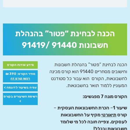
הכנה לבחינת “פטור” בהנהלת
חשבונות 91440 /91419
הכנה לבחינת “פטור” בהנהלת חשבונות
מידע אודות הקורס
וחישובים מסחריים 91440 הוא קורס מכינה
מחיר הקורס: 390 ₪
לחשבונאות, הקורס הוא עבור כל סטודנט
רכשו קורס זה
המעוניין ללמוד תואר בחשבונאות.
צפיה בשיעור לדוגמה >
הקורס מונה 7 מפגשים:
רשימת השיעורים בקורס
>
שיעור 1
–
הכרת החשבונאות העסקית
–
קורס
תיאורטי
מקיף על החשבונאות
לעסקים. צפייה חובה לכל מי שלומד
חשבונאות ובכלל!