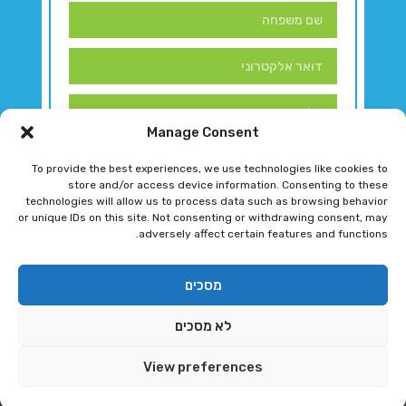
Manage Consent
To provide the best experiences, we use technologies like cookies to
store and/or access device information. Consenting to these
technologies will allow us to process data such as browsing behavior
or unique IDs on this site. Not consenting or withdrawing consent, may
adversely affect certain features and functions.
דברו איתנו!
מסכים
לא מסכים
רגב גוטמן 2024 © כל הזכויות שמורות
View preferences
פיתוח ותחזוקת אתר ע"י DK DIGITAL