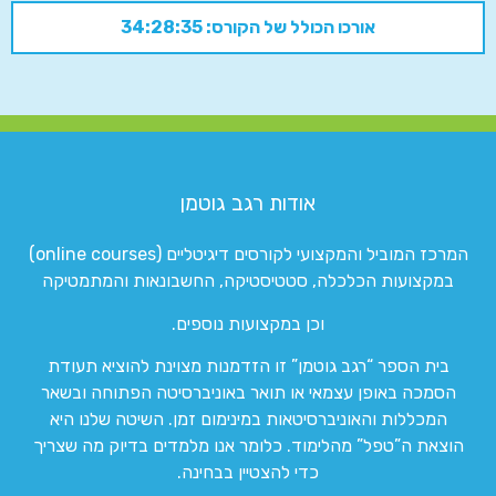
אורכו הכולל של הקורס: 34:28:35
אודות רגב גוטמן
המרכז המוביל והמקצועי לקורסים דיגיטליים (online courses)
במקצועות הכלכלה, סטטיסטיקה, החשבונאות והמתמטיקה
וכן במקצועות נוספים.
בית הספר “רגב גוטמן” זו הזדמנות מצוינת להוציא תעודת
הסמכה באופן עצמאי או תואר באוניברסיטה הפתוחה ובשאר
המכללות והאוניברסיטאות במינימום זמן. השיטה שלנו היא
הוצאת ה”טפל” מהלימוד. כלומר אנו מלמדים בדיוק מה שצריך
כדי להצטיין בבחינה.