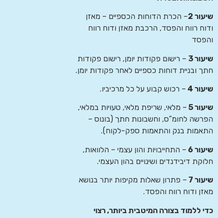
שיעור 2
– הכרת הדוחות הכספיים – מאזן
ודוח רווח והפסד, הרכבת מאזן ודוח רווח
והפסד
שיעור 3
– רישום פקודות יומן, רישום פקודות
חתך ובניית דוחות כספיים לאחר פקודות יומן.
שיעור 4
– רכוש קבוע על כל מרכיביו.
שיעור 5
– מלאי, שריפת מלאי, טעויות במלאי,
הפרשה לחומ”ס, וחשבונות חתך (בונוס –
התאמות בנק והתאמות ספק-לקוח).
שיעור 6
– התחייבויות והון עצמי – הלוואות,
חלוקת דיבידנדים ושינויים בהון העצמי.
שיעור 7
– פתרון שאלות מקיפות יותר בנושא
מאזן ודוח רווח והפסד.
כדי ללמוד בצורה המיטבית ביותר, רצוי