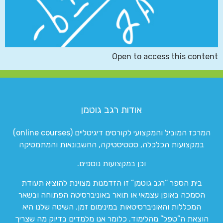
Open to access this content
אודות רגב גוטמן
המרכז המוביל והמקצועי לקורסים דיגיטליים (online courses)
במקצועות הכלכלה, סטטיסטיקה, החשבונאות והמתמטיקה
וכן במקצועות נוספים.
בית הספר “רגב גוטמן” זו הזדמנות מצוינת להוציא תעודת
הסמכה באופן עצמאי או תואר באוניברסיטה הפתוחה ובשאר
המכללות והאוניברסיטאות במינימום זמן. השיטה שלנו היא
הוצאת ה”טפל” מהלימוד. כלומר אנו מלמדים בדיוק מה שצריך