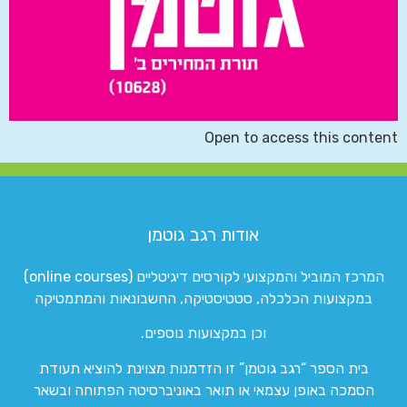
Open to access this content
אודות רגב גוטמן
המרכז המוביל והמקצועי לקורסים דיגיטליים (online courses)
במקצועות הכלכלה, סטטיסטיקה, החשבונאות והמתמטיקה
וכן במקצועות נוספים.
בית הספר “רגב גוטמן” זו הזדמנות מצוינת להוציא תעודת
הסמכה באופן עצמאי או תואר באוניברסיטה הפתוחה ובשאר