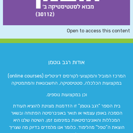
Open to access this content
אודות רגב גוטמן
המרכז המוביל והמקצועי לקורסים דיגיטליים (online courses)
במקצועות הכלכלה, סטטיסטיקה, החשבונאות והמתמטיקה
וכן במקצועות נוספים.
בית הספר “רגב גוטמן” זו הזדמנות מצוינת להוציא תעודת
הסמכה באופן עצמאי או תואר באוניברסיטה הפתוחה ובשאר
המכללות והאוניברסיטאות במינימום זמן. השיטה שלנו היא
הוצאת ה”טפל” מהלימוד. כלומר אנו מלמדים בדיוק מה שצריך