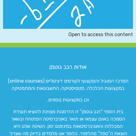
Open to access this content
אודות רגב גוטמן
המרכז המוביל והמקצועי לקורסים דיגיטליים (online courses)
במקצועות הכלכלה, סטטיסטיקה, החשבונאות והמתמטיקה
וכן במקצועות נוספים.
בית הספר “רגב גוטמן” זו הזדמנות מצוינת להוציא תעודת
הסמכה באופן עצמאי או תואר באוניברסיטה הפתוחה ובשאר
המכללות והאוניברסיטאות במינימום זמן. השיטה שלנו היא
הוצאת ה”טפל” מהלימוד. כלומר אנו מלמדים בדיוק מה שצריך