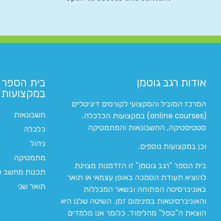
אודות רגב גוטמן
בית הספר 
במקצועות ה
המרכז המוביל והמקצועי לקורסים דיגיטליים
חשבונאות
(online courses) במקצועות הכלכלה,
סטטיסטיקה, החשבונאות והמתמטיקה
כלכלה
ניהול
וכן במקצועות נוספים.
מתמטיקה
בית הספר “רגב גוטמן” זו הזדמנות מצוינת
תכנות מחשב לי
להוציא תעודת הסמכה באופן עצמאי או תואר
תואר שני
באוניברסיטה הפתוחה ובשאר המכללות
והאוניברסיטאות במינימום זמן. השיטה שלנו היא
הוצאת ה”טפל” מהלימוד. כלומר אנו מלמדים