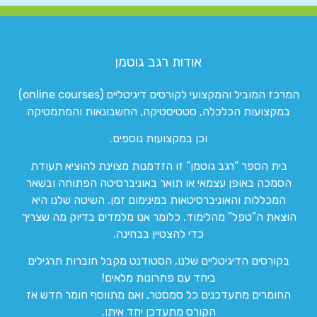
אודות רגב גוטמן
המרכז המוביל והמקצועי לקורסים דיגיטליים (online courses)
במקצועות הכלכלה, סטטיסטיקה, החשבונאות והמתמטיקה
וכן במקצועות נוספים.
בית הספר “רגב גוטמן” זו הזדמנות מצוינת להוציא תעודת
הסמכה באופן עצמאי או תואר באוניברסיטה הפתוחה ובשאר
המכללות והאוניברסיטאות במינימום זמן. השיטה שלנו היא
הוצאת ה”טפל” מהלימוד. כלומר אנו מלמדים בדיוק מה שצריך
כדי להצטיין בבחינה.
בקורסים הדיגיטליים שלנו, הסטודנט מקבל חוברות תרגילים
ביחד עם פתרונות מלאים!
החומרים מתעדכנים כל סמסטר, ואם מתווסף חומר חדש אז
הקורס מתעדכן יחד איתו.