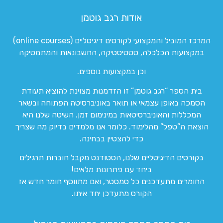
אודות רגב גוטמן
המרכז המוביל והמקצועי לקורסים דיגיטליים (online courses)
במקצועות הכלכלה, סטטיסטיקה, החשבונאות והמתמטיקה
וכן במקצועות נוספים.
בית הספר “רגב גוטמן” זו הזדמנות מצוינת להוציא תעודת
הסמכה באופן עצמאי או תואר באוניברסיטה הפתוחה ובשאר
המכללות והאוניברסיטאות במינימום זמן. השיטה שלנו היא
הוצאת ה”טפל” מהלימוד. כלומר אנו מלמדים בדיוק מה שצריך
כדי להצטיין בבחינה.
בקורסים הדיגיטליים שלנו, הסטודנט מקבל חוברות תרגילים
ביחד עם פתרונות מלאים!
החומרים מתעדכנים כל סמסטר, ואם מתווסף חומר חדש אז
הקורס מתעדכן יחד איתו.