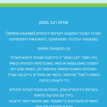
אודות רגב גוטמן
המרכז המוביל והמקצועי לקורסים דיגיטליים (online courses)
במקצועות הכלכלה, סטטיסטיקה, החשבונאות והמתמטיקה
וכן במקצועות נוספים.
בית הספר “רגב גוטמן” זו הזדמנות מצוינת להוציא תעודת
הסמכה באופן עצמאי או תואר באוניברסיטה הפתוחה ובשאר
המכללות והאוניברסיטאות במינימום זמן. השיטה שלנו היא
הוצאת ה”טפל” מהלימוד. כלומר אנו מלמדים בדיוק מה שצריך
כדי להצטיין בבחינה.
בקורסים הדיגיטליים שלנו, הסטודנט מקבל חוברות תרגילים
ביחד עם פתרונות מלאים!
החומרים מתעדכנים כל סמסטר, ואם מתווסף חומר חדש אז
הקורס מתעדכן יחד איתו.