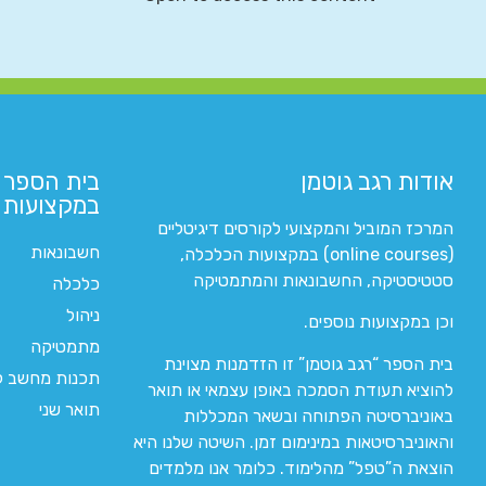
אודות רגב גוטמן
בית הספר 
במקצועות ה
המרכז המוביל והמקצועי לקורסים דיגיטליים
חשבונאות
(online courses) במקצועות הכלכלה,
סטטיסטיקה, החשבונאות והמתמטיקה
כלכלה
ניהול
וכן במקצועות נוספים.
מתמטיקה
בית הספר “רגב גוטמן” זו הזדמנות מצוינת
תכנות מחשב לי
להוציא תעודת הסמכה באופן עצמאי או תואר
תואר שני
באוניברסיטה הפתוחה ובשאר המכללות
והאוניברסיטאות במינימום זמן. השיטה שלנו היא
הוצאת ה”טפל” מהלימוד. כלומר אנו מלמדים