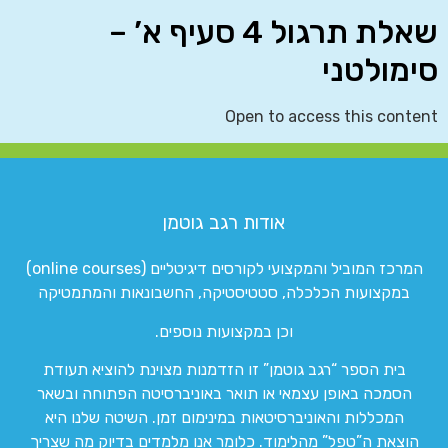
שאלת תרגול 4 סעיף א’ –
סימולטני
Open to access this content
אודות רגב גוטמן
המרכז המוביל והמקצועי לקורסים דיגיטליים (online courses)
במקצועות הכלכלה, סטטיסטיקה, החשבונאות והמתמטיקה
וכן במקצועות נוספים.
בית הספר “רגב גוטמן” זו הזדמנות מצוינת להוציא תעודת
הסמכה באופן עצמאי או תואר באוניברסיטה הפתוחה ובשאר
המכללות והאוניברסיטאות במינימום זמן. השיטה שלנו היא
הוצאת ה”טפל” מהלימוד. כלומר אנו מלמדים בדיוק מה שצריך