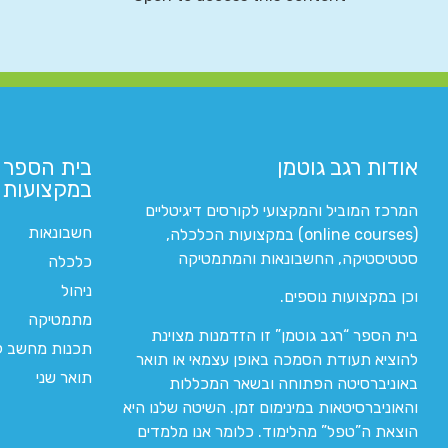
אודות רגב גוטמן
בית הספר 
במקצועות ה
המרכז המוביל והמקצועי לקורסים דיגיטליים
חשבונאות
(online courses) במקצועות הכלכלה,
סטטיסטיקה, החשבונאות והמתמטיקה
כלכלה
ניהול
וכן במקצועות נוספים.
מתמטיקה
בית הספר “רגב גוטמן” זו הזדמנות מצוינת
תכנות מחשב לי
להוציא תעודת הסמכה באופן עצמאי או תואר
תואר שני
באוניברסיטה הפתוחה ובשאר המכללות
והאוניברסיטאות במינימום זמן. השיטה שלנו היא
הוצאת ה”טפל” מהלימוד. כלומר אנו מלמדים