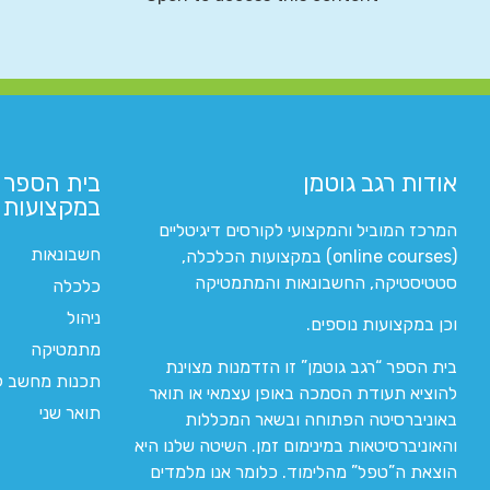
אודות רגב גוטמן
בית הספר 
במקצועות ה
המרכז המוביל והמקצועי לקורסים דיגיטליים
חשבונאות
(online courses) במקצועות הכלכלה,
סטטיסטיקה, החשבונאות והמתמטיקה
כלכלה
ניהול
וכן במקצועות נוספים.
מתמטיקה
בית הספר “רגב גוטמן” זו הזדמנות מצוינת
תכנות מחשב לי
להוציא תעודת הסמכה באופן עצמאי או תואר
תואר שני
באוניברסיטה הפתוחה ובשאר המכללות
והאוניברסיטאות במינימום זמן. השיטה שלנו היא
הוצאת ה”טפל” מהלימוד. כלומר אנו מלמדים