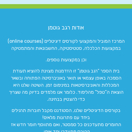
אודות רגב גוטמן
המרכז המוביל והמקצועי לקורסים דיגיטליים (online courses)
במקצועות הכלכלה, סטטיסטיקה, החשבונאות והמתמטיקה
וכן במקצועות נוספים.
בית הספר “רגב גוטמן” זו הזדמנות מצוינת להוציא תעודת
הסמכה באופן עצמאי או תואר באוניברסיטה הפתוחה ובשאר
המכללות והאוניברסיטאות במינימום זמן. השיטה שלנו היא
הוצאת ה”טפל” מהלימוד. כלומר אנו מלמדים בדיוק מה שצריך
כדי להצטיין בבחינה.
בקורסים הדיגיטליים שלנו, הסטודנט מקבל חוברות תרגילים
ביחד עם פתרונות מלאים!
החומרים מתעדכנים כל סמסטר, ואם מתווסף חומר חדש אז
הקורס מתעדכן יחד איתו.