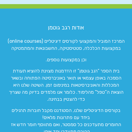
אודות רגב גוטמן
המרכז המוביל והמקצועי לקורסים דיגיטליים (online courses)
במקצועות הכלכלה, סטטיסטיקה, החשבונאות והמתמטיקה
וכן במקצועות נוספים.
בית הספר “רגב גוטמן” זו הזדמנות מצוינת להוציא תעודת
הסמכה באופן עצמאי או תואר באוניברסיטה הפתוחה ובשאר
המכללות והאוניברסיטאות במינימום זמן. השיטה שלנו היא
הוצאת ה”טפל” מהלימוד. כלומר אנו מלמדים בדיוק מה שצריך
כדי להצטיין בבחינה.
בקורסים הדיגיטליים שלנו, הסטודנט מקבל חוברות תרגילים
ביחד עם פתרונות מלאים!
החומרים מתעדכנים כל סמסטר, ואם מתווסף חומר חדש אז
הקורס מתעדכן יחד איתו.