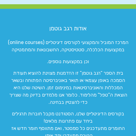
אודות רגב גוטמן
המרכז המוביל והמקצועי לקורסים דיגיטליים (online courses)
במקצועות הכלכלה, סטטיסטיקה, החשבונאות והמתמטיקה
וכן במקצועות נוספים.
בית הספר “רגב גוטמן” זו הזדמנות מצוינת להוציא תעודת
הסמכה באופן עצמאי או תואר באוניברסיטה הפתוחה ובשאר
המכללות והאוניברסיטאות במינימום זמן. השיטה שלנו היא
הוצאת ה”טפל” מהלימוד. כלומר אנו מלמדים בדיוק מה שצריך
כדי להצטיין בבחינה.
בקורסים הדיגיטליים שלנו, הסטודנט מקבל חוברות תרגילים
ביחד עם פתרונות מלאים!
החומרים מתעדכנים כל סמסטר, ואם מתווסף חומר חדש אז
הקורס מתעדכן יחד איתו.