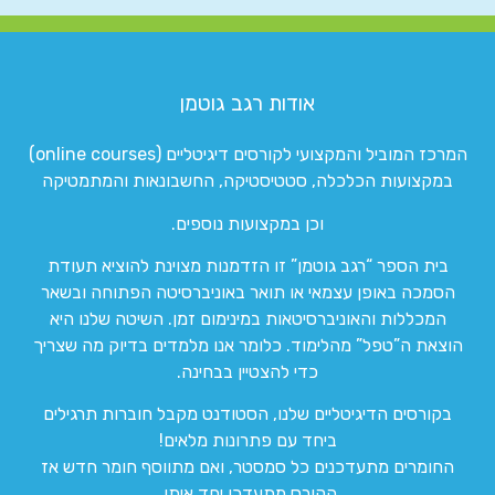
אודות רגב גוטמן
המרכז המוביל והמקצועי לקורסים דיגיטליים (online courses)
במקצועות הכלכלה, סטטיסטיקה, החשבונאות והמתמטיקה
וכן במקצועות נוספים.
בית הספר “רגב גוטמן” זו הזדמנות מצוינת להוציא תעודת
הסמכה באופן עצמאי או תואר באוניברסיטה הפתוחה ובשאר
המכללות והאוניברסיטאות במינימום זמן. השיטה שלנו היא
הוצאת ה”טפל” מהלימוד. כלומר אנו מלמדים בדיוק מה שצריך
כדי להצטיין בבחינה.
בקורסים הדיגיטליים שלנו, הסטודנט מקבל חוברות תרגילים
ביחד עם פתרונות מלאים!
החומרים מתעדכנים כל סמסטר, ואם מתווסף חומר חדש אז
הקורס מתעדכן יחד איתו.