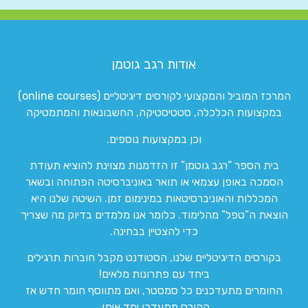
אודות רגב גוטמן
המרכז המוביל והמקצועי לקורסים דיגיטליים (online courses)
במקצועות הכלכלה, סטטיסטיקה, החשבונאות והמתמטיקה
וכן במקצועות נוספים.
בית הספר “רגב גוטמן” זו הזדמנות מצוינת להוציא תעודת
הסמכה באופן עצמאי או תואר באוניברסיטה הפתוחה ובשאר
המכללות והאוניברסיטאות במינימום זמן. השיטה שלנו היא
הוצאת ה”טפל” מהלימוד. כלומר אנו מלמדים בדיוק מה שצריך
כדי להצטיין בבחינה.
בקורסים הדיגיטליים שלנו, הסטודנט מקבל חוברות תרגילים
ביחד עם פתרונות מלאים!
החומרים מתעדכנים כל סמסטר, ואם מתווסף חומר חדש אז
הקורס מתעדכן יחד איתו.