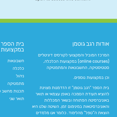
אודות רגב גוטמן
בית הספר 
במקצועות ה
המרכז המוביל והמקצועי לקורסים דיגיטליים
חשבונאות
(online courses) במקצועות הכלכלה,
סטטיסטיקה, החשבונאות והמתמטיקה
כלכלה
ניהול
וכן במקצועות נוספים.
מתמטיקה
בית הספר “רגב גוטמן” זו הזדמנות מצוינת
תכנות מחשב לי
להוציא תעודת הסמכה באופן עצמאי או תואר
תואר שני
באוניברסיטה הפתוחה ובשאר המכללות
והאוניברסיטאות במינימום זמן. השיטה שלנו היא
הוצאת ה”טפל” מהלימוד. כלומר אנו מלמדים