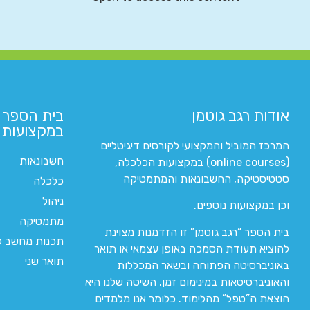
אודות רגב גוטמן
בית הספר 
במקצועות ה
המרכז המוביל והמקצועי לקורסים דיגיטליים
חשבונאות
(online courses) במקצועות הכלכלה,
סטטיסטיקה, החשבונאות והמתמטיקה
כלכלה
ניהול
וכן במקצועות נוספים.
מתמטיקה
בית הספר “רגב גוטמן” זו הזדמנות מצוינת
תכנות מחשב לי
להוציא תעודת הסמכה באופן עצמאי או תואר
תואר שני
באוניברסיטה הפתוחה ובשאר המכללות
והאוניברסיטאות במינימום זמן. השיטה שלנו היא
הוצאת ה”טפל” מהלימוד. כלומר אנו מלמדים