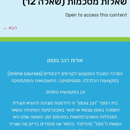
שאלות מסכמות (שאלה 12)
Open to access this content
הבא
←
אודות רגב גוטמן
המרכז המוביל והמקצועי לקורסים דיגיטליים (online courses)
במקצועות הכלכלה, סטטיסטיקה, החשבונאות והמתמטיקה
וכן במקצועות נוספים.
בית הספר “רגב גוטמן” זו הזדמנות מצוינת להוציא תעודת
הסמכה באופן עצמאי או תואר באוניברסיטה הפתוחה ובשאר
המכללות והאוניברסיטאות במינימום זמן. השיטה שלנו היא
הוצאת ה”טפל” מהלימוד. כלומר אנו מלמדים בדיוק מה שצריך