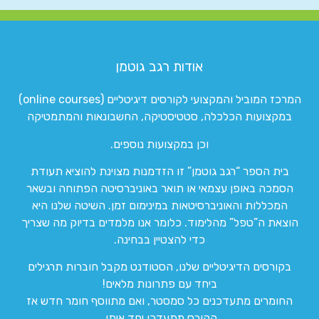
אודות רגב גוטמן
המרכז המוביל והמקצועי לקורסים דיגיטליים (online courses)
במקצועות הכלכלה, סטטיסטיקה, החשבונאות והמתמטיקה
וכן במקצועות נוספים.
בית הספר “רגב גוטמן” זו הזדמנות מצוינת להוציא תעודת
הסמכה באופן עצמאי או תואר באוניברסיטה הפתוחה ובשאר
המכללות והאוניברסיטאות במינימום זמן. השיטה שלנו היא
הוצאת ה”טפל” מהלימוד. כלומר אנו מלמדים בדיוק מה שצריך
כדי להצטיין בבחינה.
בקורסים הדיגיטליים שלנו, הסטודנט מקבל חוברות תרגילים
ביחד עם פתרונות מלאים!
החומרים מתעדכנים כל סמסטר, ואם מתווסף חומר חדש אז
הקורס מתעדכן יחד איתו.