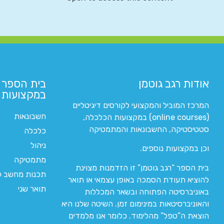
אודות רגב גוטמן
בית הספר 
במקצועות ה
המרכז המוביל והמקצועי לקורסים דיגיטליים
חשבונאות
(online courses) במקצועות הכלכלה,
סטטיסטיקה, החשבונאות והמתמטיקה
כלכלה
ניהול
וכן במקצועות נוספים.
מתמטיקה
בית הספר “רגב גוטמן” זו הזדמנות מצוינת
תכנות מחשב לי
להוציא תעודת הסמכה באופן עצמאי או תואר
תואר שני
באוניברסיטה הפתוחה ובשאר המכללות
והאוניברסיטאות במינימום זמן. השיטה שלנו היא
הוצאת ה”טפל” מהלימוד. כלומר אנו מלמדים