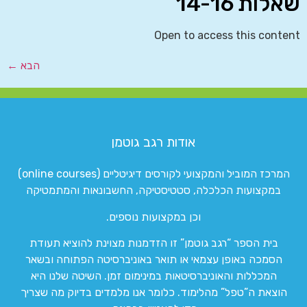
שאלות 14-16
Open to access this content
הבא
←
אודות רגב גוטמן
המרכז המוביל והמקצועי לקורסים דיגיטליים (online courses)
במקצועות הכלכלה, סטטיסטיקה, החשבונאות והמתמטיקה
וכן במקצועות נוספים.
בית הספר “רגב גוטמן” זו הזדמנות מצוינת להוציא תעודת
הסמכה באופן עצמאי או תואר באוניברסיטה הפתוחה ובשאר
המכללות והאוניברסיטאות במינימום זמן. השיטה שלנו היא
הוצאת ה”טפל” מהלימוד. כלומר אנו מלמדים בדיוק מה שצריך