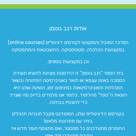
אודות רגב גוטמן
המרכז המוביל והמקצועי לקורסים דיגיטליים (online courses)
במקצועות הכלכלה, סטטיסטיקה, החשבונאות והמתמטיקה
וכן במקצועות נוספים.
בית הספר “רגב גוטמן” זו הזדמנות מצוינת להוציא תעודת
הסמכה באופן עצמאי או תואר באוניברסיטה הפתוחה ובשאר
המכללות והאוניברסיטאות במינימום זמן. השיטה שלנו היא
הוצאת ה”טפל” מהלימוד. כלומר אנו מלמדים בדיוק מה שצריך
כדי להצטיין בבחינה.
בקורסים הדיגיטליים שלנו, הסטודנט מקבל חוברות תרגילים
ביחד עם פתרונות מלאים!
החומרים מתעדכנים כל סמסטר, ואם מתווסף חומר חדש אז
הקורס מתעדכן יחד איתו.