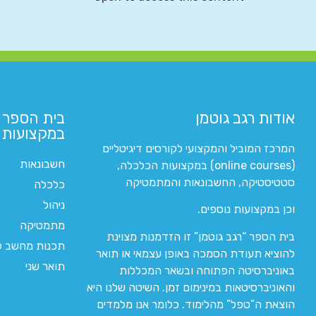
אודות רגב גוטמן
בית הספר 
במקצועות ה
המרכז המוביל והמקצועי לקורסים דיגיטליים
חשבונאות
(online courses) במקצועות הכלכלה,
סטטיסטיקה, החשבונאות והמתמטיקה
כלכלה
ניהול
וכן במקצועות נוספים.
מתמטיקה
בית הספר “רגב גוטמן” זו הזדמנות מצוינת
תכנות מחשב לי
להוציא תעודת הסמכה באופן עצמאי או תואר
תואר שני
באוניברסיטה הפתוחה ובשאר המכללות
והאוניברסיטאות במינימום זמן. השיטה שלנו היא
הוצאת ה”טפל” מהלימוד. כלומר אנו מלמדים