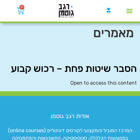
0
קבוצות הWhatsApp
מאמרים
הסבר שיטות פחת – רכוש קבוע
Open to access this content
אודות רגב גוטמן
המרכז המוביל והמקצועי לקורסים דיגיטליים (online courses)
במקצועות הכלכלה, סטטיסטיקה, החשבונאות והמתמטיקה