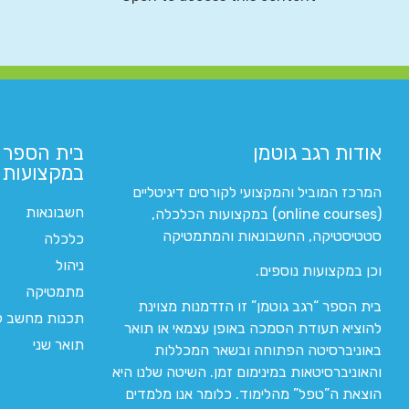
אודות רגב גוטמן
בית הספר 
במקצועות ה
המרכז המוביל והמקצועי לקורסים דיגיטליים
חשבונאות
(online courses) במקצועות הכלכלה,
סטטיסטיקה, החשבונאות והמתמטיקה
כלכלה
ניהול
וכן במקצועות נוספים.
מתמטיקה
בית הספר “רגב גוטמן” זו הזדמנות מצוינת
תכנות מחשב לי
להוציא תעודת הסמכה באופן עצמאי או תואר
תואר שני
באוניברסיטה הפתוחה ובשאר המכללות
והאוניברסיטאות במינימום זמן. השיטה שלנו היא
הוצאת ה”טפל” מהלימוד. כלומר אנו מלמדים