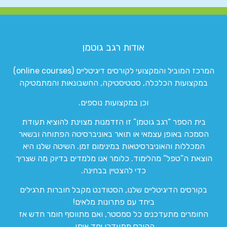
אודות רגב גוטמן
המרכז המוביל והמקצועי לקורסים דיגיטליים (online courses)
במקצועות הכלכלה, סטטיסטיקה, החשבונאות והמתמטיקה
וכן במקצועות נוספים.
בית הספר “רגב גוטמן” זו הזדמנות מצוינת להוציא תעודת
הסמכה באופן עצמאי או תואר באוניברסיטה הפתוחה ובשאר
המכללות והאוניברסיטאות במינימום זמן. השיטה שלנו היא
הוצאת ה”טפל” מהלימוד. כלומר אנו מלמדים בדיוק מה שצריך
כדי להצטיין בבחינה.
בקורסים הדיגיטליים שלנו, הסטודנט מקבל חוברות תרגילים
ביחד עם פתרונות מלאים!
החומרים מתעדכנים כל סמסטר, ואם מתווסף חומר חדש אז
הקורס מתעדכן יחד איתו.