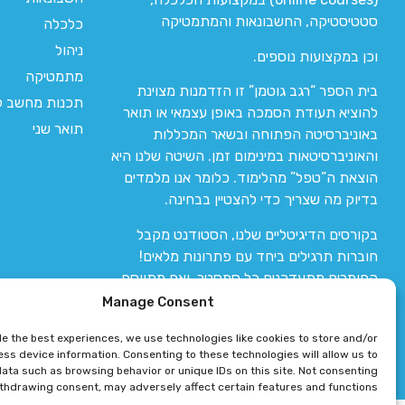
סטטיסטיקה, החשבונאות והמתמטיקה
כלכלה
ניהול
וכן במקצועות נוספים.
מתמטיקה
בית הספר “רגב גוטמן” זו הזדמנות מצוינת
תכנות מחשב לי
להוציא תעודת הסמכה באופן עצמאי או תואר
תואר שני
באוניברסיטה הפתוחה ובשאר המכללות
והאוניברסיטאות במינימום זמן. השיטה שלנו היא
הוצאת ה”טפל” מהלימוד. כלומר אנו מלמדים
בדיוק מה שצריך כדי להצטיין בבחינה.
בקורסים הדיגיטליים שלנו, הסטודנט מקבל
חוברות תרגילים ביחד עם פתרונות מלאים!
החומרים מתעדכנים כל סמסטר, ואם מתווסף
חומר חדש אז הקורס מתעדכן יחד איתו.
Manage Consent
de the best experiences, we use technologies like cookies to store and/or
ss device information. Consenting to these technologies will allow us to
ata such as browsing behavior or unique IDs on this site. Not consenting
ithdrawing consent, may adversely affect certain features and functions.