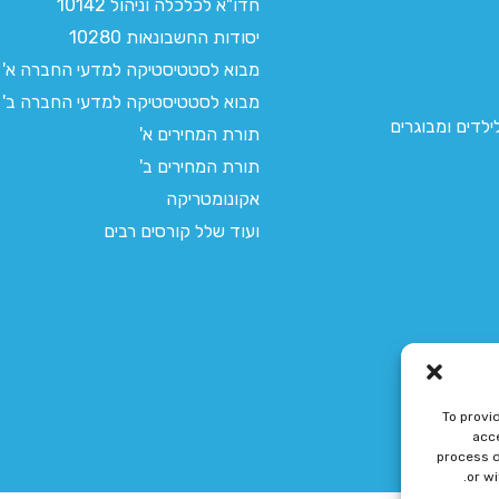
חדו"א לכלכלה וניהול 10142
יסודות החשבונאות 10280
מבוא לסטטיסטיקה למדעי החברה א'
מבוא לסטטיסטיקה למדעי החברה ב'
לדים ומבוגרים
תורת המחירים א'
תורת המחירים ב'
אקונומטריקה
ועוד שלל קורסים רבים
To provi
acce
process d
or w