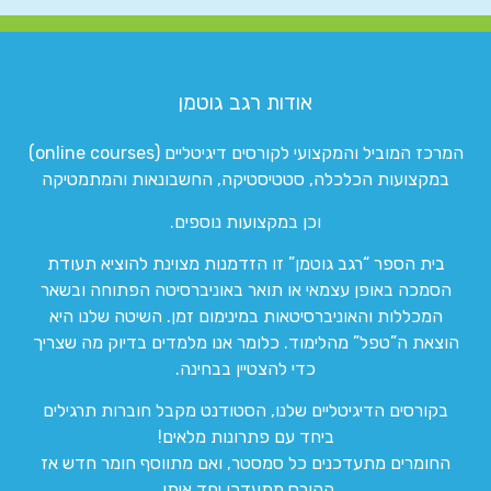
אודות רגב גוטמן
המרכז המוביל והמקצועי לקורסים דיגיטליים (online courses)
במקצועות הכלכלה, סטטיסטיקה, החשבונאות והמתמטיקה
וכן במקצועות נוספים.
בית הספר “רגב גוטמן” זו הזדמנות מצוינת להוציא תעודת
הסמכה באופן עצמאי או תואר באוניברסיטה הפתוחה ובשאר
המכללות והאוניברסיטאות במינימום זמן. השיטה שלנו היא
הוצאת ה”טפל” מהלימוד. כלומר אנו מלמדים בדיוק מה שצריך
כדי להצטיין בבחינה.
בקורסים הדיגיטליים שלנו, הסטודנט מקבל חוברות תרגילים
ביחד עם פתרונות מלאים!
החומרים מתעדכנים כל סמסטר, ואם מתווסף חומר חדש אז
הקורס מתעדכן יחד איתו.