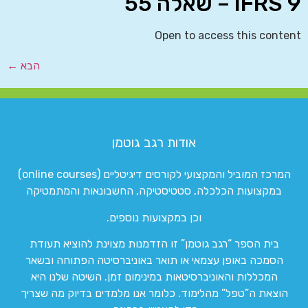
IFRS 9 – שאלה 55
Open to access this content
הבא
←
אודות רגב גוטמן
המרכז המוביל והמקצועי לקורסים דיגיטליים (online courses)
במקצועות הכלכלה, סטטיסטיקה, החשבונאות והמתמטיקה
וכן במקצועות נוספים.
בית הספר “רגב גוטמן” זו הזדמנות מצוינת להוציא תעודת
הסמכה באופן עצמאי או תואר באוניברסיטה הפתוחה ובשאר
המכללות והאוניברסיטאות במינימום זמן. השיטה שלנו היא
הוצאת ה”טפל” מהלימוד. כלומר אנו מלמדים בדיוק מה שצריך