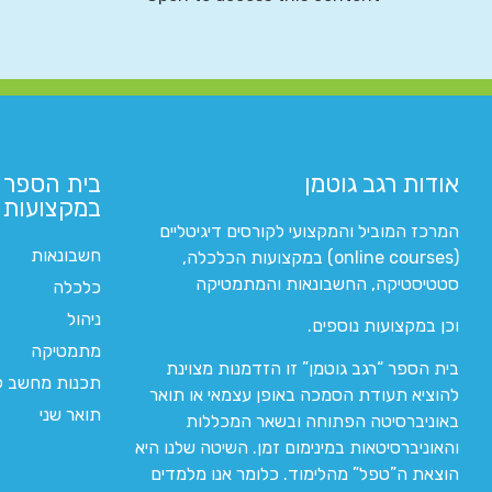
אודות רגב גוטמן
בית הספר 
במקצועות ה
המרכז המוביל והמקצועי לקורסים דיגיטליים
חשבונאות
(online courses) במקצועות הכלכלה,
סטטיסטיקה, החשבונאות והמתמטיקה
כלכלה
ניהול
וכן במקצועות נוספים.
מתמטיקה
בית הספר “רגב גוטמן” זו הזדמנות מצוינת
תכנות מחשב לי
להוציא תעודת הסמכה באופן עצמאי או תואר
תואר שני
באוניברסיטה הפתוחה ובשאר המכללות
והאוניברסיטאות במינימום זמן. השיטה שלנו היא
הוצאת ה”טפל” מהלימוד. כלומר אנו מלמדים