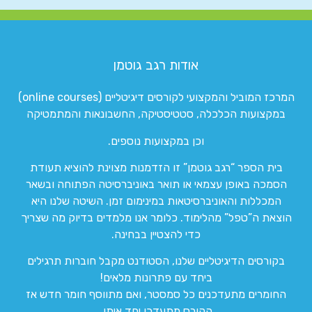
אודות רגב גוטמן
המרכז המוביל והמקצועי לקורסים דיגיטליים (online courses)
במקצועות הכלכלה, סטטיסטיקה, החשבונאות והמתמטיקה
וכן במקצועות נוספים.
בית הספר “רגב גוטמן” זו הזדמנות מצוינת להוציא תעודת
הסמכה באופן עצמאי או תואר באוניברסיטה הפתוחה ובשאר
המכללות והאוניברסיטאות במינימום זמן. השיטה שלנו היא
הוצאת ה”טפל” מהלימוד. כלומר אנו מלמדים בדיוק מה שצריך
כדי להצטיין בבחינה.
בקורסים הדיגיטליים שלנו, הסטודנט מקבל חוברות תרגילים
ביחד עם פתרונות מלאים!
החומרים מתעדכנים כל סמסטר, ואם מתווסף חומר חדש אז
הקורס מתעדכן יחד איתו.